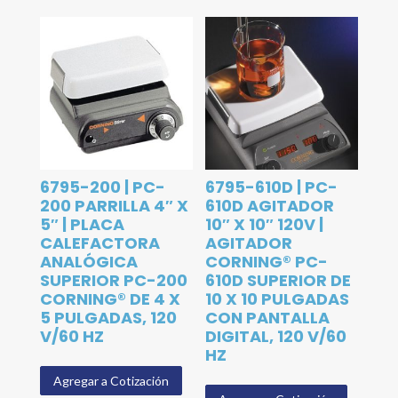
6795-200 | PC-
6795-610D | PC-
200 PARRILLA 4″ X
610D AGITADOR
5″ | PLACA
10″ X 10″ 120V |
CALEFACTORA
AGITADOR
ANALÓGICA
CORNING® PC-
SUPERIOR PC-200
610D SUPERIOR DE
CORNING® DE 4 X
10 X 10 PULGADAS
5 PULGADAS, 120
CON PANTALLA
V/60 HZ
DIGITAL, 120 V/60
HZ
Agregar a Cotización