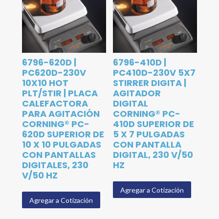
6796-620D |
6796-410D |
PC620D-230V
PC410D-230V 5X7
10X10 HOT
STIRRER DIGITA |
PLT/STIR | PLACA
AGITADOR
CALEFACTORA
DIGITAL
PARA AGITACIÓN
CORNING® PC-
CORNING® PC-
410D SUPERIOR DE
620D SUPERIOR DE
5 X 7 PULGADAS
10 X 10 PULGADAS
CON PANTALLA
CON PANTALLAS
DIGITAL, 230 V/50
DIGITALES, 230
HZ
V/50 HZ
Agregar a Cotización
Agregar a Cotización