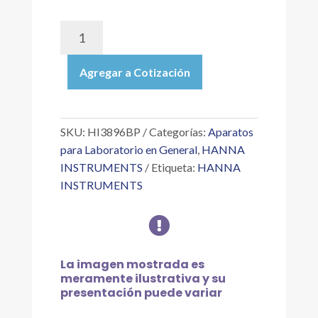
HI3896BP
|
BACKPACK
Agregar a Cotización
LAB™
TEST
KIT
DE
SKU:
HI3896BP
Categorías:
Aparatos
CALIDAD
para Laboratorio en General
,
HANNA
DE
INSTRUMENTS
Etiqueta:
HANNA
SUELO
INSTRUMENTS
PARA
MEDICIÓN

DE:
NITRÓGENO,
FÓSFORO,
La imagen mostrada es
POTASIO
meramente ilustrativa y su
Y
presentación puede variar
PH