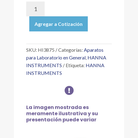
HI3875
|
TEST
Agregar a Cotización
KIT
PARA
MEDICIÓN
CLORO
SKU:
HI3875
Categorías:
Aparatos
LIBRE,
para Laboratorio en General
,
HANNA
INTERVALO
INSTRUMENTS
Etiqueta:
HANNA
DE
INSTRUMENTS
0.0
A

3.5MG/L,
DISCO
CHECKER,
La imagen mostrada es
100
meramente ilustrativa y su
PRUEBAS
presentación puede variar
cantidad