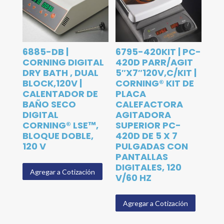
6885-DB |
6795-420KIT | PC-
CORNING DIGITAL
420D PARR/AGIT
DRY BATH , DUAL
5″X7″120V,C/KIT |
BLOCK,120V |
CORNING® KIT DE
CALENTADOR DE
PLACA
BAÑO SECO
CALEFACTORA
DIGITAL
AGITADORA
CORNING® LSE™,
SUPERIOR PC-
BLOQUE DOBLE,
420D DE 5 X 7
120 V
PULGADAS CON
PANTALLAS
DIGITALES, 120
Agregar a Cotización
V/60 HZ
Agregar a Cotización