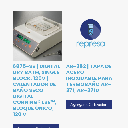
6875-SB | DIGITAL
AR-382 | TAPA DE
DRY BATH, SINGLE
ACERO
BLOCK, 120V |
INOXIDABLE PARA
CALENTADOR DE
TERMOBAÑO AR-
BAÑO SECO
371, AR-371D
DIGITAL
CORNING® LSE™,
Agregar a Cotización
BLOQUE ÚNICO,
120 V