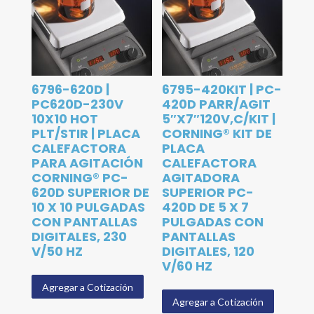
6796-620D |
6795-420KIT | PC-
PC620D-230V
420D PARR/AGIT
10X10 HOT
5″X7″120V,C/KIT |
PLT/STIR | PLACA
CORNING® KIT DE
CALEFACTORA
PLACA
PARA AGITACIÓN
CALEFACTORA
CORNING® PC-
AGITADORA
620D SUPERIOR DE
SUPERIOR PC-
10 X 10 PULGADAS
420D DE 5 X 7
CON PANTALLAS
PULGADAS CON
DIGITALES, 230
PANTALLAS
V/50 HZ
DIGITALES, 120
V/60 HZ
Agregar a Cotización
Agregar a Cotización