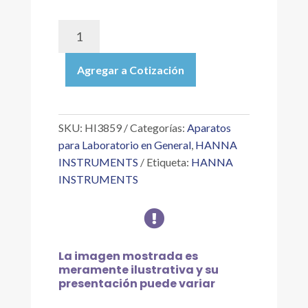
HI3859
|
TEST
Agregar a Cotización
KIT
PARA
DETERMINACIÓN
DE
SKU:
HI3859
Categorías:
Aparatos
GLICOL,
para Laboratorio en General
,
HANNA
INTERVALO:
INSTRUMENTS
Etiqueta:
HANNA
PRESENTE/AUSENTE,
INSTRUMENTS
POR
MÉTODO

VISUAL,
25
PRUEBAS
La imagen mostrada es
cantidad
meramente ilustrativa y su
presentación puede variar