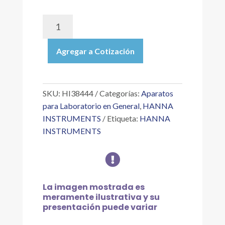
HI38444
|
KIT
Agregar a Cotización
DE
PRUEBAS
P/PERÓXIDO
DE
SKU:
HI38444
Categorías:
Aparatos
HIDRÓGENO
para Laboratorio en General
,
HANNA
(COMO
INSTRUMENTS
Etiqueta:
HANNA
H?
INSTRUMENTS
O?),
0.25-

1
MG/L,
POR
La imagen mostrada es
TITULACIÓN,
meramente ilustrativa y su
100
presentación puede variar
PRUEBAS