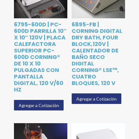
6795-600D | PC-
6895-FB |
600D PARRILLA 10″
CORNING DIGITAL
X 10″ 120V | PLACA
DRY BATH, FOUR
CALEFACTORA
BLOCK,120V |
SUPERIOR PC-
CALENTADOR DE
600D CORNING®
BAÑO SECO
DE 10 X 10
DIGITAL
PULGADAS CON
CORNING® LSE™,
PANTALLA
CUATRO
DIGITAL, 120 V/60
BLOQUES, 120 V
HZ
Agregar a Cotización
Agregar a Cotización