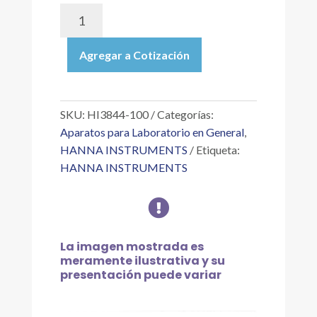
HI3844-
100
|
Agregar a Cotización
REACTIVOS
DE
REPUESTO
PARA
SKU:
HI3844-100
Categorías:
EL
Aparatos para Laboratorio en General
,
TEST
HANNA INSTRUMENTS
Etiqueta:
KIT
HANNA INSTRUMENTS
DE
PERÓXIDO

DE
HIDRÓGENO
cantidad
La imagen mostrada es
meramente ilustrativa y su
presentación puede variar