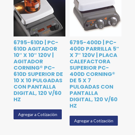
6795-610D | PC-
6795-400D | PC-
610D AGITADOR
400D PARRILLA 5″
10″ X 10″ 120V |
X 7″ 120V | PLACA
AGITADOR
CALEFACTORA
CORNING® PC-
SUPERIOR PC-
610D SUPERIOR DE
400D CORNING®
10 X 10 PULGADAS
DE 5 X 7
CON PANTALLA
PULGADAS CON
DIGITAL, 120 V/60
PANTALLA
HZ
DIGITAL, 120 V/60
HZ
Agregar a Cotización
Agregar a Cotización