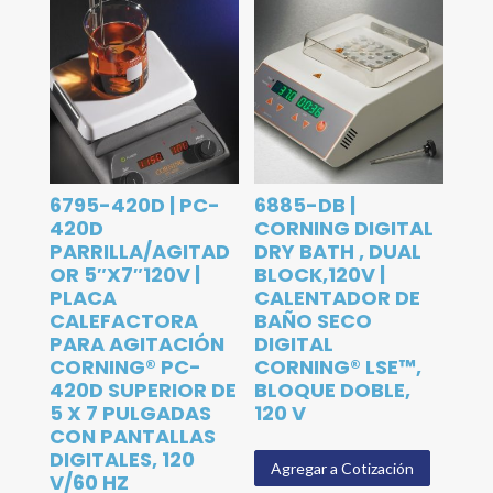
6795-420D | PC-
6885-DB |
420D
CORNING DIGITAL
PARRILLA/AGITAD
DRY BATH , DUAL
OR 5″X7″120V |
BLOCK,120V |
PLACA
CALENTADOR DE
CALEFACTORA
BAÑO SECO
PARA AGITACIÓN
DIGITAL
CORNING® PC-
CORNING® LSE™,
420D SUPERIOR DE
BLOQUE DOBLE,
5 X 7 PULGADAS
120 V
CON PANTALLAS
DIGITALES, 120
Agregar a Cotización
V/60 HZ