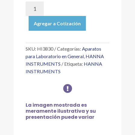
HI3830
|
TEST
Agregar a Cotización
KIT
PARA
MEDICIÓN
DE
SKU:
HI3830
Categorías:
Aparatos
BROMO
para Laboratorio en General
,
HANNA
(COMO
INSTRUMENTS
Etiqueta:
HANNA
BR?),
INSTRUMENTS
60
PRUEBAS

APROXIMADAMENTE
cantidad
La imagen mostrada es
meramente ilustrativa y su
presentación puede variar