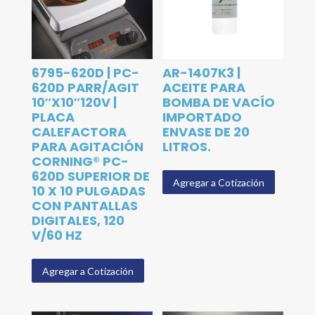
6795-620D | PC-
AR-1407K3 |
620D PARR/AGIT
ACEITE PARA
10″X10″120V |
BOMBA DE VACÍO
PLACA
IMPORTADO
CALEFACTORA
ENVASE DE 20
PARA AGITACIÓN
LITROS.
CORNING® PC-
620D SUPERIOR DE
Agregar a Cotización
10 X 10 PULGADAS
CON PANTALLAS
DIGITALES, 120
V/60 HZ
Agregar a Cotización