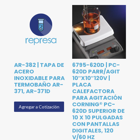
AR-382 | TAPA DE
6795-620D | PC-
ACERO
620D PARR/AGIT
INOXIDABLE PARA
10″X10″120V |
TERMOBAÑO AR-
PLACA
371, AR-371D
CALEFACTORA
PARA AGITACIÓN
CORNING® PC-
Agregar a Cotización
620D SUPERIOR DE
10 X 10 PULGADAS
CON PANTALLAS
DIGITALES, 120
V/60 HZ