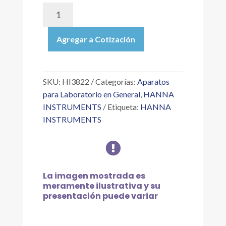
HI3822
|
TEST
Agregar a Cotización
KIT
PARA
LA
MEDICIÓN
SKU:
HI3822
Categorías:
Aparatos
DE
para Laboratorio en General
,
HANNA
SULFITO,
INSTRUMENTS
Etiqueta:
HANNA
COMO
INSTRUMENTS
NA2SO3,
110

PRUEBAS
APROXIMADAMENTE
cantidad
La imagen mostrada es
meramente ilustrativa y su
presentación puede variar