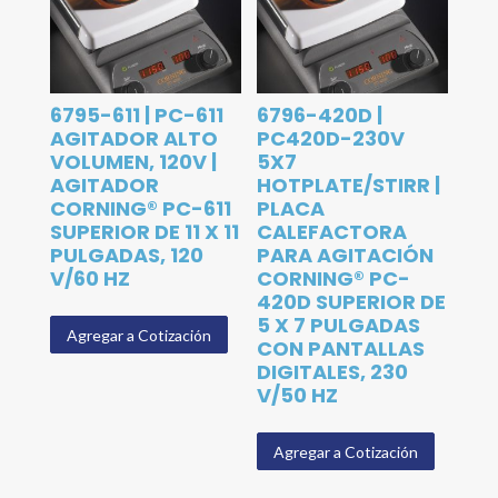
6795-611 | PC-611
6796-420D |
AGITADOR ALTO
PC420D-230V
VOLUMEN, 120V |
5X7
AGITADOR
HOTPLATE/STIRR |
CORNING® PC-611
PLACA
SUPERIOR DE 11 X 11
CALEFACTORA
PULGADAS, 120
PARA AGITACIÓN
V/60 HZ
CORNING® PC-
420D SUPERIOR DE
5 X 7 PULGADAS
Agregar a Cotización
CON PANTALLAS
DIGITALES, 230
V/50 HZ
Agregar a Cotización