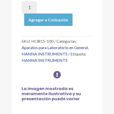
HI3815-
100
|
Agregar a Cotización
REACTIVOS
PARA
EL
TEST
SKU:
HI3815-100
Categorías:
KIT
Aparatos para Laboratorio en General
,
DE
HANNA INSTRUMENTS
Etiqueta:
CLORURO,
HANNA INSTRUMENTS
REACTIVOS
PARA

100
PRUEBAS
cantidad
La imagen mostrada es
meramente ilustrativa y su
presentación puede variar