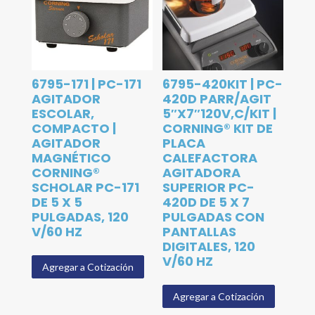
6795-171 | PC-171
6795-420KIT | PC-
AGITADOR
420D PARR/AGIT
ESCOLAR,
5″X7″120V,C/KIT |
COMPACTO |
CORNING® KIT DE
AGITADOR
PLACA
MAGNÉTICO
CALEFACTORA
CORNING®
AGITADORA
SCHOLAR PC-171
SUPERIOR PC-
DE 5 X 5
420D DE 5 X 7
PULGADAS, 120
PULGADAS CON
V/60 HZ
PANTALLAS
DIGITALES, 120
V/60 HZ
Agregar a Cotización
Agregar a Cotización