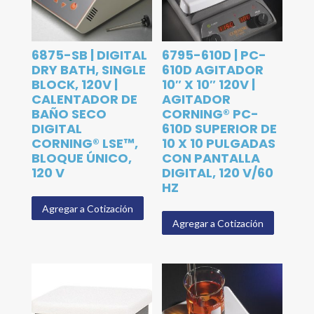
6875-SB | DIGITAL
6795-610D | PC-
DRY BATH, SINGLE
610D AGITADOR
BLOCK, 120V |
10″ X 10″ 120V |
CALENTADOR DE
AGITADOR
BAÑO SECO
CORNING® PC-
DIGITAL
610D SUPERIOR DE
CORNING® LSE™,
10 X 10 PULGADAS
BLOQUE ÚNICO,
CON PANTALLA
120 V
DIGITAL, 120 V/60
HZ
Agregar a Cotización
Agregar a Cotización