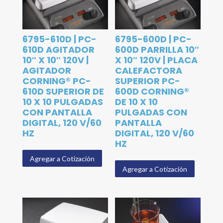
6795-610D | PC-
6795-600D | PC-
610D AGITADOR
600D PARRILLA 10″
10″ X 10″ 120V |
X 10″ 120V | PLACA
AGITADOR
CALEFACTORA
CORNING® PC-
SUPERIOR PC-
610D SUPERIOR DE
600D CORNING®
10 X 10 PULGADAS
DE 10 X 10
CON PANTALLA
PULGADAS CON
DIGITAL, 120 V/60
PANTALLA
HZ
DIGITAL, 120 V/60
HZ
Agregar a Cotización
Agregar a Cotización