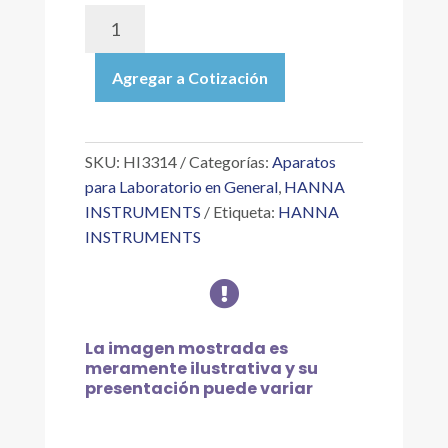
HI3314
|
SONDA
Agregar a Cotización
DE
CE
DE
REPUESTO
SKU:
HI3314
Categorías:
Aparatos
PARA
para Laboratorio en General
,
HANNA
BL983314
INSTRUMENTS
Etiqueta:
HANNA
DE
INSTRUMENTS
RESISTIVIDAD
EN

PROCESO
cantidad
La imagen mostrada es
meramente ilustrativa y su
presentación puede variar