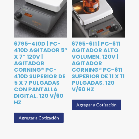
6795-410D | PC-
6795-611 | PC-611
410D AGITADOR 5″
AGITADOR ALTO
X 7″ 120V |
VOLUMEN, 120V |
AGITADOR
AGITADOR
CORNING® PC-
CORNING® PC-611
410D SUPERIOR DE
SUPERIOR DE 11 X 11
5 X 7 PULGADAS
PULGADAS, 120
CON PANTALLA
V/60 HZ
DIGITAL, 120 V/60
HZ
Agregar a Cotización
Agregar a Cotización