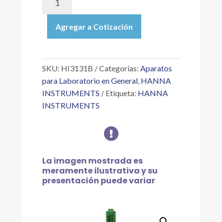
|
ELECTRODO
Agregar a Cotización
DE
ORP
COMBINADO,
RELLENABLE,
SKU:
HI3131B
Categorías:
Aparatos
CON
para Laboratorio en General
,
HANNA
CONECTOR
INSTRUMENTS
Etiqueta:
HANNA
BNC
INSTRUMENTS
cantidad

La imagen mostrada es
meramente ilustrativa y su
presentación puede variar