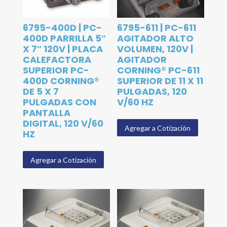
6795-400D | PC-
6795-611 | PC-611
400D PARRILLA 5″
AGITADOR ALTO
X 7″ 120V | PLACA
VOLUMEN, 120V |
CALEFACTORA
AGITADOR
SUPERIOR PC-
CORNING® PC-611
400D CORNING®
SUPERIOR DE 11 X 11
DE 5 X 7
PULGADAS, 120
PULGADAS CON
V/60 HZ
PANTALLA
DIGITAL, 120 V/60
Agregar a Cotización
HZ
Agregar a Cotización