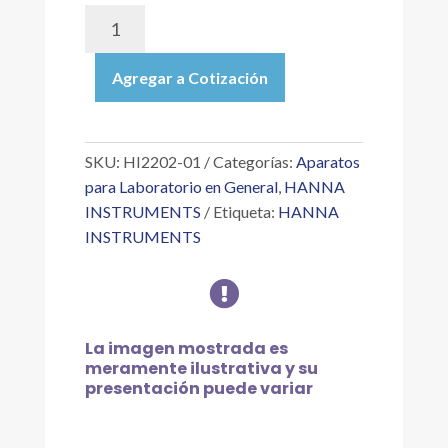
HI2202-
01
|
Agregar a Cotización
ELECTRODO
Y
MEDIDOR
DE
SKU:
HI2202-01
Categorías:
Aparatos
PH
para Laboratorio en General
,
HANNA
EDGE®
INSTRUMENTS
Etiqueta:
HANNA
BLU
INSTRUMENTS
BLUETOOTH®
SMART,

115V
cantidad
La imagen mostrada es
meramente ilustrativa y su
presentación puede variar