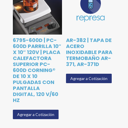
6795-600D | PC-
AR-382 | TAPA DE
600D PARRILLA 10″
ACERO
X 10″ 120V | PLACA
INOXIDABLE PARA
CALEFACTORA
TERMOBAÑO AR-
SUPERIOR PC-
371, AR-371D
600D CORNING®
DE 10 X 10
Agregar a Cotización
PULGADAS CON
PANTALLA
DIGITAL, 120 V/60
HZ
Agregar a Cotización