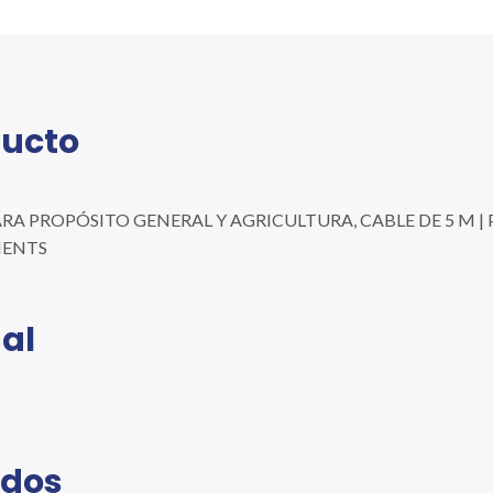
CABLE
DE
5
M
cantidad
ducto
 PROPÓSITO GENERAL Y AGRICULTURA, CABLE DE 5 M | Prese
UMENTS
al
ados