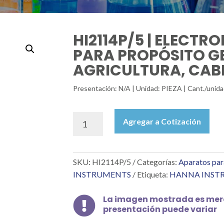
HI2114P/5 | ELECTR
PARA PROPÓSITO G
AGRICULTURA, CABL
Presentación: N/A | Unidad: PIEZA | Cant./un
HI2114P/5
Agregar a Cotización
|
ELECTRODO
DE
SKU:
HI2114P/5
Categorías:
Aparatos par
REPUESTO
PARA
INSTRUMENTS
Etiqueta:
HANNA INST
PROPÓSITO
GENERAL
La imagen mostrada es mera

Y
presentación puede variar
AGRICULTURA,