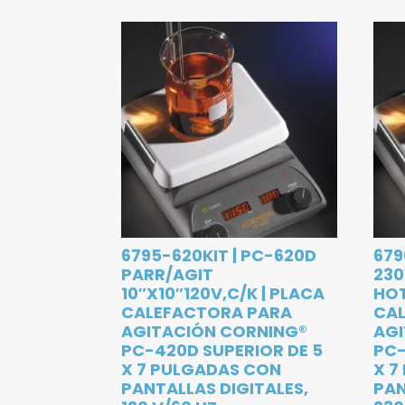
6795-620KIT | PC-620D
679
PARR/AGIT
230
10″X10″120V,C/K | PLACA
HOT
CALEFACTORA PARA
CA
AGITACIÓN CORNING®
AGI
PC-420D SUPERIOR DE 5
PC-
X 7 PULGADAS CON
X 7
PANTALLAS DIGITALES,
PAN