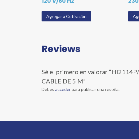
120 V/60 HZ
230
Agregar a Cotización
Agr
Reviews
Sé el primero en valorar “HI2
CABLE DE 5 M”
Debes
acceder
para publicar una reseña.