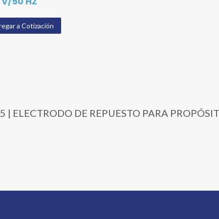
 V/50 HZ
egar a Cotización
114P/5 | ELECTRODO DE REPUESTO PARA PROPÓS