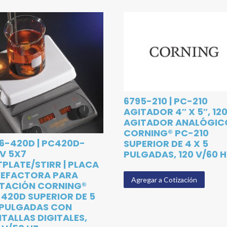
6795-210 | PC-210
AGITADOR 4″ X 5″, 120
AGITADOR ANALÓGIC
CORNING® PC-210
6-420D | PC420D-
SUPERIOR DE 4 X 5
V 5X7
PULGADAS, 120 V/60 
PLATE/STIRR | PLACA
LEFACTORA PARA
Agregar a Cotización
TACIÓN CORNING®
420D SUPERIOR DE 5
 PULGADAS CON
TALLAS DIGITALES,