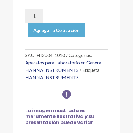
HI2004-
1010
|
Agregar a Cotización
ELECTRODO
ORP
DE
PUNTA
SKU:
HI2004-1010
Categorías:
PLANA,
Aparatos para Laboratorio en General
,
UNIÓN
HANNA INSTRUMENTS
Etiqueta:
PTFE,
HANNA INSTRUMENTS
SENSOR
PT,

CONECTOR
BNC,
CABLE
La imagen mostrada es
DE
meramente ilustrativa y su
10
presentación puede variar
M