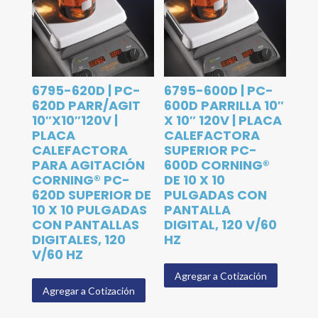
6795-620D | PC-
6795-600D | PC-
620D PARR/AGIT
600D PARRILLA 10″
10″X10″120V |
X 10″ 120V | PLACA
PLACA
CALEFACTORA
CALEFACTORA
SUPERIOR PC-
PARA AGITACIÓN
600D CORNING®
CORNING® PC-
DE 10 X 10
620D SUPERIOR DE
PULGADAS CON
10 X 10 PULGADAS
PANTALLA
CON PANTALLAS
DIGITAL, 120 V/60
DIGITALES, 120
HZ
V/60 HZ
Agregar a Cotización
Agregar a Cotización