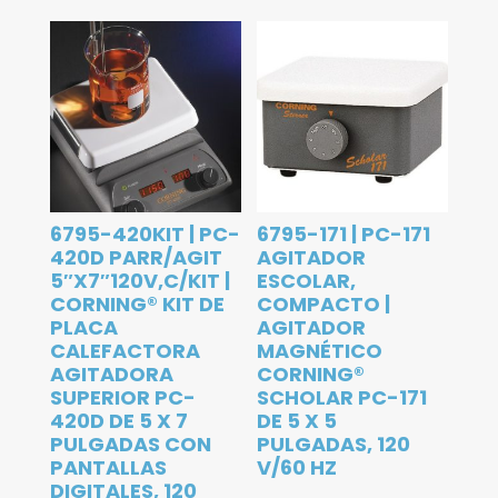
6795-420KIT | PC-
6795-171 | PC-171
420D PARR/AGIT
AGITADOR
5″X7″120V,C/KIT |
ESCOLAR,
CORNING® KIT DE
COMPACTO |
PLACA
AGITADOR
CALEFACTORA
MAGNÉTICO
AGITADORA
CORNING®
SUPERIOR PC-
SCHOLAR PC-171
420D DE 5 X 7
DE 5 X 5
PULGADAS CON
PULGADAS, 120
PANTALLAS
V/60 HZ
DIGITALES, 120