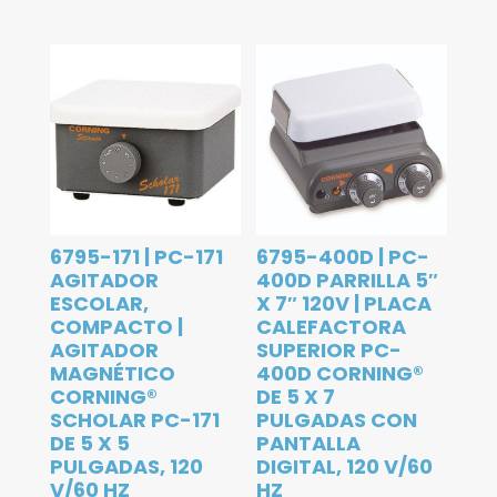
6795-171 | PC-171
6795-400D | PC-
AGITADOR
400D PARRILLA 5″
ESCOLAR,
X 7″ 120V | PLACA
COMPACTO |
CALEFACTORA
AGITADOR
SUPERIOR PC-
MAGNÉTICO
400D CORNING®
CORNING®
DE 5 X 7
SCHOLAR PC-171
PULGADAS CON
DE 5 X 5
PANTALLA
PULGADAS, 120
DIGITAL, 120 V/60
V/60 HZ
HZ