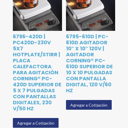
6796-420D |
6795-610D | PC-
PC420D-230V
610D AGITADOR
5X7
10″ X 10″ 120V |
HOTPLATE/STIRR |
AGITADOR
PLACA
CORNING® PC-
CALEFACTORA
610D SUPERIOR DE
PARA AGITACIÓN
10 X 10 PULGADAS
CORNING® PC-
CON PANTALLA
420D SUPERIOR DE
DIGITAL, 120 V/60
5 X 7 PULGADAS
HZ
CON PANTALLAS
DIGITALES, 230
Agregar a Cotización
V/50 HZ
Agregar a Cotización