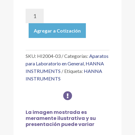
HI2004-
03
|
Agregar a Cotización
EDGE
DEDICADO
A
OD
SKU:
HI2004-03
Categorías:
Aparatos
-
para Laboratorio en General
,
HANNA
SOLO
INSTRUMENTS
Etiqueta:
HANNA
MEDIDOR
INSTRUMENTS
SIN
ACCESORIOS

(EJ.
SONDAS,
ADAPTADOR,
La imagen mostrada es
ETC.)
meramente ilustrativa y su
cantidad
presentación puede variar