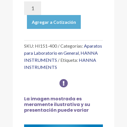
HI151-
400
|
Agregar a Cotización
TERMÓMETRO
PLEGABLE
PARA
FRUTAS
SKU:
HI151-400
Categorías:
Aparatos
Y
para Laboratorio en General
,
HANNA
ENSALADAS,
INSTRUMENTS
Etiqueta:
HANNA
CERTIFICADO
INSTRUMENTS
EN
13485

cantidad
La imagen mostrada es
meramente ilustrativa y su
presentación puede variar