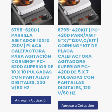
6798-620D |
6795-420KIT | PC-
PARRILLA
420D PARR/AGIT
AGITADOR 10X10
5″X7″120V,C/KIT |
230V | PLACA
CORNING® KIT DE
CALEFACTORA
PLACA
PARA AGITACIÓN
CALEFACTORA
CORNING® PC-
AGITADORA
620D SUPERIOR DE
SUPERIOR PC-
10 X 10 PULGADAS
420D DE 5 X 7
CON PANTALLAS
PULGADAS CON
DIGITALES, 230
PANTALLAS
V/50 HZ
DIGITALES, 120
V/60 HZ
Agregar a Cotización
Agregar a Cotización