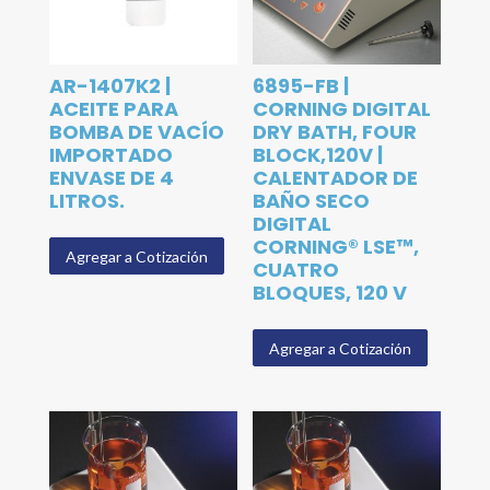
AR-1407K2 |
6895-FB |
ACEITE PARA
CORNING DIGITAL
BOMBA DE VACÍO
DRY BATH, FOUR
IMPORTADO
BLOCK,120V |
ENVASE DE 4
CALENTADOR DE
LITROS.
BAÑO SECO
DIGITAL
CORNING® LSE™,
Agregar a Cotización
CUATRO
BLOQUES, 120 V
Agregar a Cotización