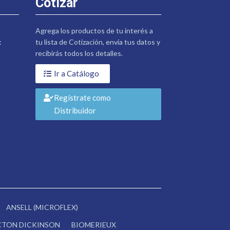
Cotizar
Agrega los productos de tu interés a
:
tu lista de Cotización, envía tus datos y
recibirás todos los detalles.
Ir a Catálogo
Regístrate como
Distribuidor
ANSELL (MICROFLEX)
CTON DICKINSON
BIOMERIEUX