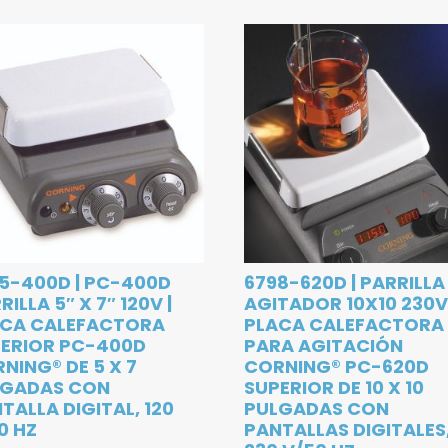
5-400D | PC-400D
6798-620D | PARRILLA
RILLA 5″ X 7″ 120V |
AGITADOR 10X10 230V 
ACA CALEFACTORA
PLACA CALEFACTORA
ERIOR PC-400D
PARA AGITACIÓN
NING® DE 5 X 7
CORNING® PC-620D
LGADAS CON
SUPERIOR DE 10 X 10
TALLA DIGITAL, 120
PULGADAS CON
0 HZ
PANTALLAS DIGITALES