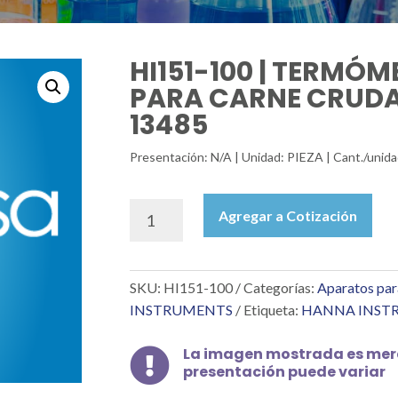
HI151-100 | TERMÓ
PARA CARNE CRUDA
13485
Presentación: N/A | Unidad: PIEZA | Cant./un
HI151-
Agregar a Cotización
100
|
TERMÓMETRO
SKU:
HI151-100
Categorías:
Aparatos par
PLEGABLE
PARA
INSTRUMENTS
Etiqueta:
HANNA INST
CARNE
CRUDA,
La imagen mostrada es mera

CERTIFICADO
presentación puede variar
EN