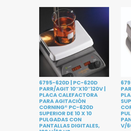
6795-620D | PC-620D
679
PARR/AGIT 10″X10″120V |
PAR
PLACA CALEFACTORA
PL
PARA AGITACIÓN
SUP
CORNING® PC-620D
COR
SUPERIOR DE 10 X 10
PU
PULGADAS CON
PAN
PANTALLAS DIGITALES,
V/6