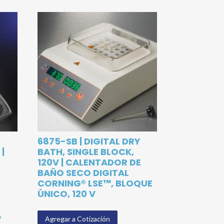
6875-SB | DIGITAL DRY
|
BATH, SINGLE BLOCK,
120V | CALENTADOR DE
BAÑO SECO DIGITAL
CORNING® LSE™, BLOQUE
ÚNICO, 120 V
,
Agregar a Cotización