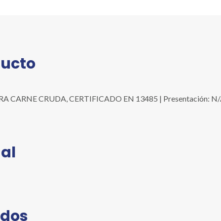
13485
cantidad
ducto
RNE CRUDA, CERTIFICADO EN 13485 | Presentación: N/A | Uni
al
ados