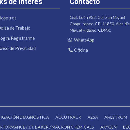
ks de Interés
Contacto
Gral. León #32. Col. San Miguel
Nosotros
Chapultepec. CP: 11850. Alcaldía
Bolsa de Trabajo
Miguel Hidalgo. CDMX.
Login/Registrarme
WhatsApp
Aviso de Privacidad
Oficina
STIGACIÓN DIAGNÓSTICA
ACCUTRACK
AESA
AHLSTROM
RFORMANCE / J.T. BAKER / MACRON CHEMICALS
AXYGEN
BE