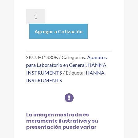
HI1330B
|
ELECTRODO
Agregar a Cotización
DE
PH
COMBINADO,
ESPECÍFICO
SKU:
HI1330B
Categorías:
Aparatos
PARA
para Laboratorio en General
,
HANNA
VIALES
INSTRUMENTS
Etiqueta:
HANNA
Y
INSTRUMENTS
TUBOS
DE

ENSAYO,
CONECTOR
BNC
La imagen mostrada es
cantidad
meramente ilustrativa y su
presentación puede variar