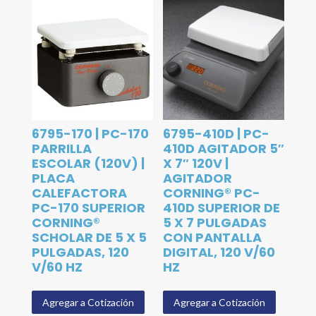
6795-170 | PC-170
6795-410D | PC-
PARRILLA
410D AGITADOR 5″
ESCOLAR (120V) |
X 7″ 120V |
PLACA
AGITADOR
CALEFACTORA
CORNING® PC-
PC-170 SUPERIOR
410D SUPERIOR DE
CORNING®
5 X 7 PULGADAS
SCHOLAR DE 5 X 5
CON PANTALLA
PULGADAS, 120
DIGITAL, 120 V/60
V/60 HZ
HZ
Agregar a Cotización
Agregar a Cotización