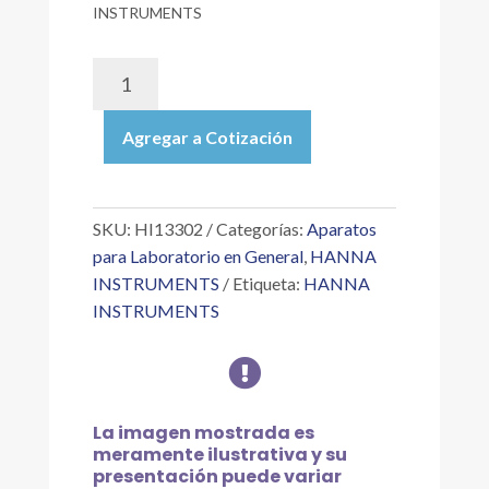
INSTRUMENTS
HI13302
|
HALO
Agregar a Cotización
-
ELECTRODO
DE
PH/TEMPERATURA
SKU:
HI13302
Categorías:
Aparatos
CON
para Laboratorio en General
,
HANNA
CUERPO
INSTRUMENTS
Etiqueta:
HANNA
DE
INSTRUMENTS
VIDRIO,
PARA

MATRACES,
CON
PUNTA
La imagen mostrada es
DE
meramente ilustrativa y su
3
presentación puede variar