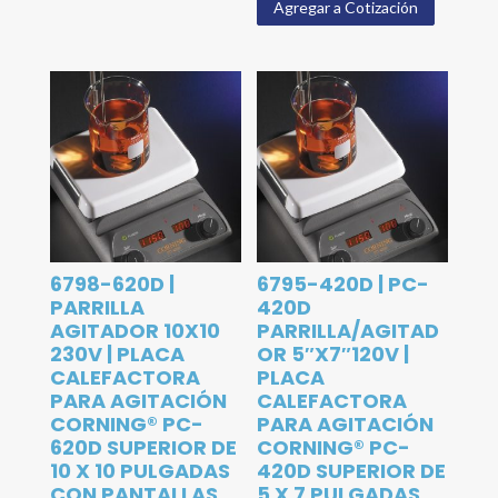
Agregar a Cotización
6798-620D |
6795-420D | PC-
PARRILLA
420D
AGITADOR 10X10
PARRILLA/AGITAD
230V | PLACA
OR 5″X7″120V |
CALEFACTORA
PLACA
PARA AGITACIÓN
CALEFACTORA
CORNING® PC-
PARA AGITACIÓN
620D SUPERIOR DE
CORNING® PC-
10 X 10 PULGADAS
420D SUPERIOR DE
CON PANTALLAS
5 X 7 PULGADAS