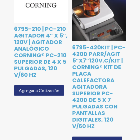
6795-210 | PC-210
AGITADOR 4″ X 5″,
120V | AGITADOR
6795-420KIT | PC-
ANALÓGICO
420D PARR/AGIT
CORNING® PC-210
5″X7″120V,C/KIT |
SUPERIOR DE 4 X 5
CORNING® KIT DE
PULGADAS, 120
PLACA
V/60 HZ
CALEFACTORA
AGITADORA
Agregar a Cotización
SUPERIOR PC-
420D DE 5 X 7
PULGADAS CON
PANTALLAS
DIGITALES, 120
V/60 HZ