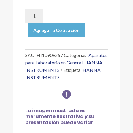
HI1090B/6
|
ELECTRODO
Agregar a Cotización
DE
PH
COMBINADO
CON
SKU:
HI1090B/6
Categorías:
Aparatos
CUERPO
para Laboratorio en General
,
HANNA
DE
INSTRUMENTS
Etiqueta:
HANNA
VIDRIO
INSTRUMENTS
(ALTAS
TEMPERATURAS),

CABLE
6
M
La imagen mostrada es
cantidad
meramente ilustrativa y su
presentación puede variar