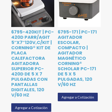
6795-420KIT | PC-
6795-171 | PC-171
420D PARR/AGIT
AGITADOR
5″X7″120V,C/KIT |
ESCOLAR,
CORNING® KIT DE
COMPACTO |
PLACA
AGITADOR
CALEFACTORA
MAGNÉTICO
AGITADORA
CORNING®
SUPERIOR PC-
SCHOLAR PC-171
420D DE 5 X 7
DE 5 X 5
PULGADAS CON
PULGADAS, 120
PANTALLAS
V/60 HZ
DIGITALES, 120
V/60 HZ
Agregar a Cotización
Agregar a Cotización