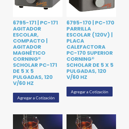
6795-171 | PC-171
6795-170 | PC-170
AGITADOR
PARRILLA
ESCOLAR,
ESCOLAR (120V) |
COMPACTO |
PLACA
AGITADOR
CALEFACTORA
MAGNÉTICO
PC-170 SUPERIOR
CORNING®
CORNING®
SCHOLAR PC-171
SCHOLAR DE 5 X 5
DE 5 X 5
PULGADAS, 120
PULGADAS, 120
V/60 HZ
V/60 HZ
Agregar a Cotización
Agregar a Cotización