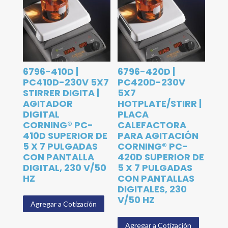
6796-410D |
6796-420D |
PC410D-230V 5X7
PC420D-230V
STIRRER DIGITA |
5X7
AGITADOR
HOTPLATE/STIRR |
DIGITAL
PLACA
CORNING® PC-
CALEFACTORA
410D SUPERIOR DE
PARA AGITACIÓN
5 X 7 PULGADAS
CORNING® PC-
CON PANTALLA
420D SUPERIOR DE
DIGITAL, 230 V/50
5 X 7 PULGADAS
HZ
CON PANTALLAS
DIGITALES, 230
V/50 HZ
Agregar a Cotización
Agregar a Cotización