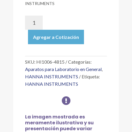
INSTRUMENTS
HI1006-
4815
|
Agregar a Cotización
ELECTRODO
DE
PH
DE
SKU:
HI1006-4815
Categorías:
PROCESO,
Aparatos para Laboratorio en General
,
PUNTA
HANNA INSTRUMENTS
Etiqueta:
PLANA,
HANNA INSTRUMENTS
VIDRIO
HF

(RESISTE
FLUORURO),
UNIÓN
La imagen mostrada es
DE
meramente ilustrativa y su
PTFE,
presentación puede variar