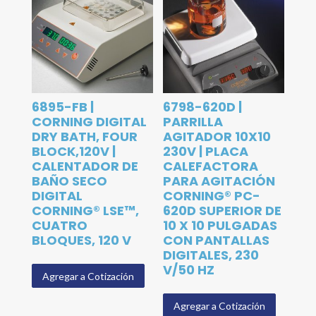
6895-FB |
6798-620D |
CORNING DIGITAL
PARRILLA
DRY BATH, FOUR
AGITADOR 10X10
BLOCK,120V |
230V | PLACA
CALENTADOR DE
CALEFACTORA
BAÑO SECO
PARA AGITACIÓN
DIGITAL
CORNING® PC-
CORNING® LSE™,
620D SUPERIOR DE
CUATRO
10 X 10 PULGADAS
BLOQUES, 120 V
CON PANTALLAS
DIGITALES, 230
V/50 HZ
Agregar a Cotización
Agregar a Cotización