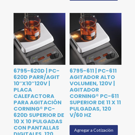
6795-620D | PC-
6795-611 | PC-611
620D PARR/AGIT
AGITADOR ALTO
10″X10″120V |
VOLUMEN, 120V |
PLACA
AGITADOR
CALEFACTORA
CORNING® PC-611
PARA AGITACIÓN
SUPERIOR DE 11 X 11
CORNING® PC-
PULGADAS, 120
620D SUPERIOR DE
V/60 HZ
10 X 10 PULGADAS
CON PANTALLAS
Agregar a Cotización
DIGITALES, 120