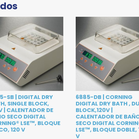
ados
5-SB | DIGITAL DRY
6885-DB | CORNING
H, SINGLE BLOCK,
DIGITAL DRY BATH , D
V | CALENTADOR DE
BLOCK,120V |
O SECO DIGITAL
CALENTADOR DE BAÑ
NING® LSE™, BLOQUE
SECO DIGITAL CORNI
CO, 120 V
LSE™, BLOQUE DOBLE, 
V