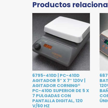
Productos relacion
6795-410D | PC-410D
687
AGITADOR 5″ X 7″ 120V |
BAT
AGITADOR CORNING®
120
PC-410D SUPERIOR DE 5 X
BAÑ
7 PULGADAS CON
COR
PANTALLA DIGITAL, 120
ÚNI
V/60 HZ