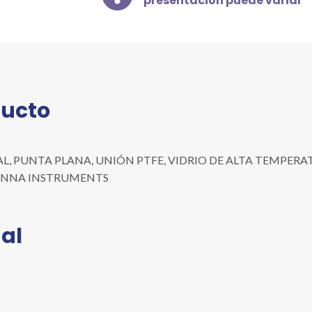
presentación puede variar
PTFE,
VIDRIO
DE
ALTA
TEMPERATURA,
BNC,
ducto
CABLE
7
M
cantidad
, PUNTA PLANA, UNIÓN PTFE, VIDRIO DE ALTA TEMPERATURA
a: HANNA INSTRUMENTS
al