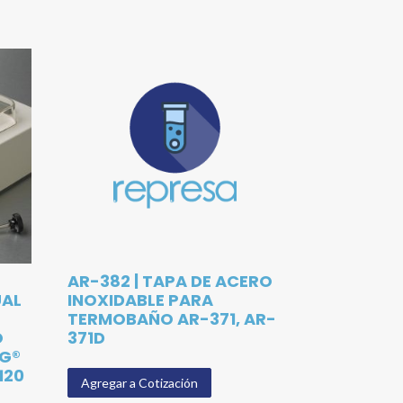
AR-382 | TAPA DE ACERO
UAL
INOXIDABLE PARA
TERMOBAÑO AR-371, AR-
O
371D
NG®
120
Agregar a Cotización