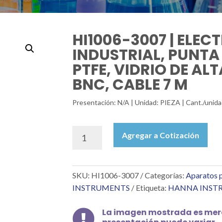
HI1006-3007 | ELE
INDUSTRIAL, PUNTA
PTFE, VIDRIO DE AL
BNC, CABLE 7 M
Presentación: N/A | Unidad: PIEZA | Cant./un
HI1006-
Agregar a Cotización
3007
|
ELECTRODO
SKU:
HI1006-3007
Categorías:
Aparatos p
PH
INDUSTRIAL,
INSTRUMENTS
Etiqueta:
HANNA INST
PUNTA
PLANA,
La imagen mostrada es mera

UNIÓN