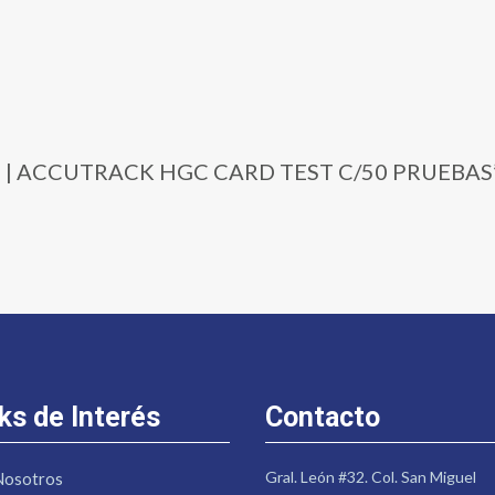
-C50 | ACCUTRACK HGC CARD TEST C/50 PRUEBAS
ks de Interés
Contacto
Gral. León #32. Col. San Miguel
Nosotros