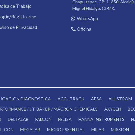
Chapultepec. CP: 11850. Alcaldía
Bolsa de Trabajo
Miguel Hidalgo. CDMX.
Login/Registrarme
WhatsApp
Aviso de Privacidad
Oficina
STIGACIÓN DIAGNÓSTICA
ACCUTRACK
AESA
AHLSTROM
RFORMANCE / J.T. BAKER / MACRON CHEMICALS
AXYGEN
BE
R
DELTALAB
FALCON
FELISA
HANNA INSTRUMENTS
H
LICON
MEGALAB
MICRO ESSENTIAL
MILAB
MISSION