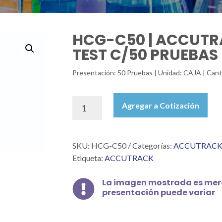
HCG-C50 | ACCUT
TEST C/50 PRUEBAS
Presentación: 50 Pruebas | Unidad: CAJA | Can
HCG-
Agregar a Cotización
C50
|
ACCUTRACK
SKU:
HCG-C50
Categorías:
ACCUTRAC
HGC
CARD
Etiqueta:
ACCUTRACK
TEST
C/50
La imagen mostrada es mera

PRUEBAS
presentación puede variar
cantidad