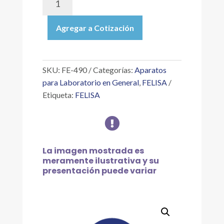
490
|
Agregar a Cotización
PINZA
PARA
BURETA
CON
SKU:
FE-490
Categorías:
Aparatos
ASEGURADOR
para Laboratorio en General
,
FELISA
Y
Etiqueta:
FELISA
MARIPOSA
PUEDE

EXTENDER
16
MM
La imagen mostrada es
cantidad
meramente ilustrativa y su
presentación puede variar