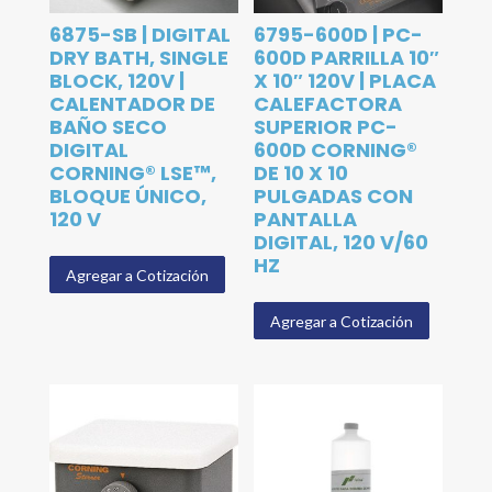
6875-SB | DIGITAL
6795-600D | PC-
DRY BATH, SINGLE
600D PARRILLA 10″
BLOCK, 120V |
X 10″ 120V | PLACA
CALENTADOR DE
CALEFACTORA
BAÑO SECO
SUPERIOR PC-
DIGITAL
600D CORNING®
CORNING® LSE™,
DE 10 X 10
BLOQUE ÚNICO,
PULGADAS CON
120 V
PANTALLA
DIGITAL, 120 V/60
HZ
Agregar a Cotización
Agregar a Cotización