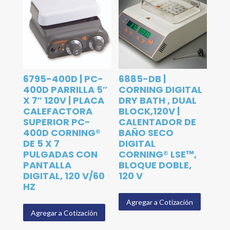
6795-400D | PC-
6885-DB |
400D PARRILLA 5″
CORNING DIGITAL
X 7″ 120V | PLACA
DRY BATH , DUAL
CALEFACTORA
BLOCK,120V |
SUPERIOR PC-
CALENTADOR DE
400D CORNING®
BAÑO SECO
DE 5 X 7
DIGITAL
PULGADAS CON
CORNING® LSE™,
PANTALLA
BLOQUE DOBLE,
DIGITAL, 120 V/60
120 V
HZ
Agregar a Cotización
Agregar a Cotización