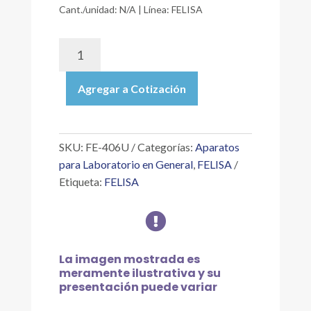
Cant./unidad: N/A | Línea: FELISA
FE-
406U
|
Agregar a Cotización
AUTOCLAVE
INOXIDABLE
AUTOMÁTICA
DIGITAL,
SKU:
FE-406U
Categorías:
Aparatos
CON
para Laboratorio en General
,
FELISA
PUERTO
Etiqueta:
FELISA
DE
COMUNICACIÓN

USB,
DE
50X80
La imagen mostrada es
CM.,
meramente ilustrativa y su
TEMPERATURA
presentación puede variar
MÁXIMA