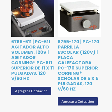
6795-611 | PC-611
6795-170 | PC-170
AGITADOR ALTO
PARRILLA
VOLUMEN, 120V |
ESCOLAR (120V) |
AGITADOR
PLACA
CORNING® PC-611
CALEFACTORA
SUPERIOR DE 11 X 11
PC-170 SUPERIOR
PULGADAS, 120
CORNING®
V/60 HZ
SCHOLAR DE 5 X 5
PULGADAS, 120
V/60 HZ
Agregar a Cotización
Agregar a Cotización