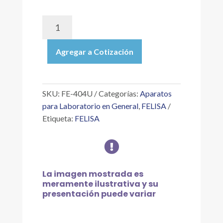
FE-
404U
|
Agregar a Cotización
BAÑO
SECO
DIGITAL
PROGRAMABLE
SKU:
FE-404U
Categorías:
Aparatos
DE
para Laboratorio en General
,
FELISA
2
Etiqueta:
FELISA
BLOQUES,
TEMP.

120ºC,
SENS.
0.5ºC
La imagen mostrada es
CON
meramente ilustrativa y su
PUERTO
presentación puede variar
DE
COMUNICACIÓN