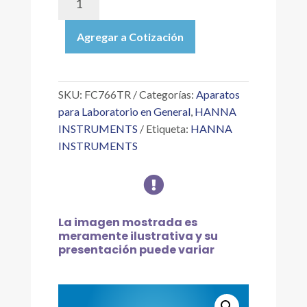
|
TERMOPAR
Agregar a Cotización
TIPO
K
CON
SONDA
SKU:
FC766TR
Categorías:
Aparatos
DE
para Laboratorio en General
,
HANNA
ACERO
INSTRUMENTS
Etiqueta:
HANNA
INOXIDABLE
INSTRUMENTS
DE
1

M
cantidad
La imagen mostrada es
meramente ilustrativa y su
presentación puede variar