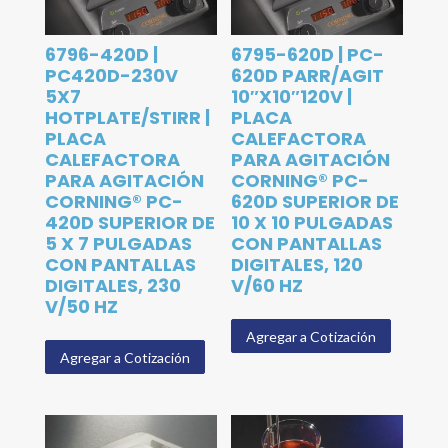
6796-420D |
6795-620D | PC-
PC420D-230V
620D PARR/AGIT
5X7
10″X10″120V |
HOTPLATE/STIRR |
PLACA
PLACA
CALEFACTORA
CALEFACTORA
PARA AGITACIÓN
PARA AGITACIÓN
CORNING® PC-
CORNING® PC-
620D SUPERIOR DE
420D SUPERIOR DE
10 X 10 PULGADAS
5 X 7 PULGADAS
CON PANTALLAS
CON PANTALLAS
DIGITALES, 120
DIGITALES, 230
V/60 HZ
V/50 HZ
Agregar a Cotización
Agregar a Cotización