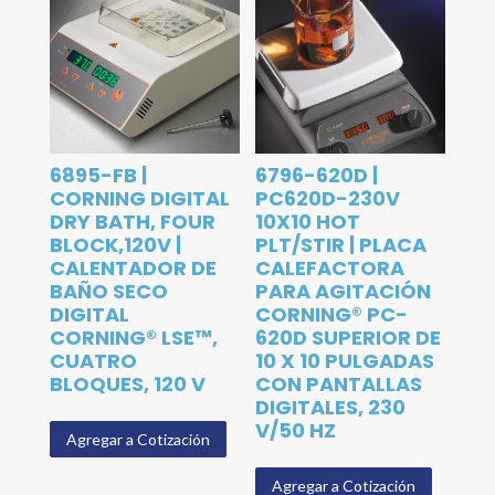
6895-FB |
6796-620D |
CORNING DIGITAL
PC620D-230V
DRY BATH, FOUR
10X10 HOT
BLOCK,120V |
PLT/STIR | PLACA
CALENTADOR DE
CALEFACTORA
BAÑO SECO
PARA AGITACIÓN
DIGITAL
CORNING® PC-
CORNING® LSE™,
620D SUPERIOR DE
CUATRO
10 X 10 PULGADAS
BLOQUES, 120 V
CON PANTALLAS
DIGITALES, 230
V/50 HZ
Agregar a Cotización
Agregar a Cotización