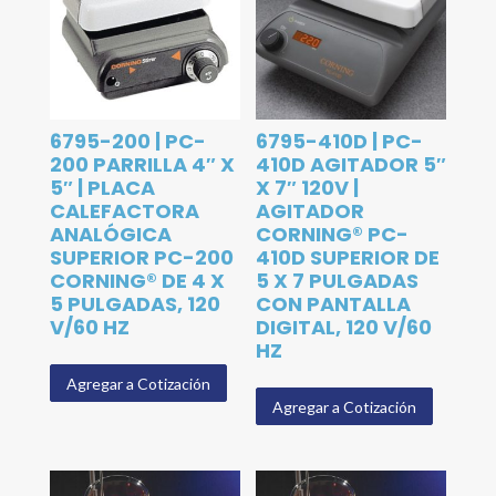
6795-200 | PC-
6795-410D | PC-
200 PARRILLA 4″ X
410D AGITADOR 5″
5″ | PLACA
X 7″ 120V |
CALEFACTORA
AGITADOR
ANALÓGICA
CORNING® PC-
SUPERIOR PC-200
410D SUPERIOR DE
CORNING® DE 4 X
5 X 7 PULGADAS
5 PULGADAS, 120
CON PANTALLA
V/60 HZ
DIGITAL, 120 V/60
HZ
Agregar a Cotización
Agregar a Cotización