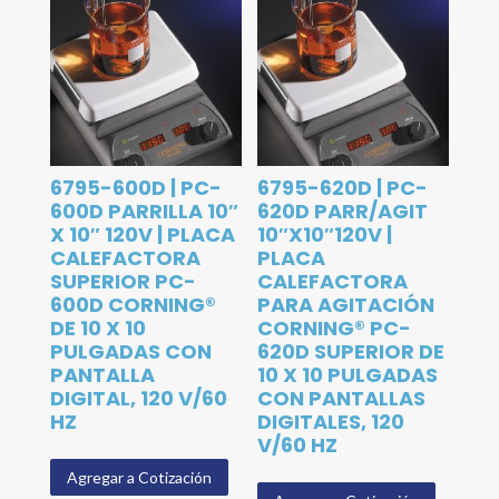
6795-600D | PC-
6795-620D | PC-
600D PARRILLA 10″
620D PARR/AGIT
X 10″ 120V | PLACA
10″X10″120V |
CALEFACTORA
PLACA
SUPERIOR PC-
CALEFACTORA
600D CORNING®
PARA AGITACIÓN
DE 10 X 10
CORNING® PC-
PULGADAS CON
620D SUPERIOR DE
PANTALLA
10 X 10 PULGADAS
DIGITAL, 120 V/60
CON PANTALLAS
HZ
DIGITALES, 120
V/60 HZ
Agregar a Cotización