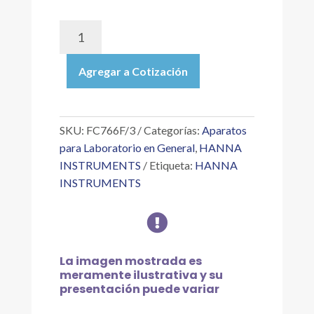
FC766F/3
|
SONDA
Agregar a Cotización
DE
CABLE
DE
TERMOPAR
SKU:
FC766F/3
Categorías:
Aparatos
TIPO
para Laboratorio en General
,
HANNA
K
INSTRUMENTS
Etiqueta:
HANNA
CON
INSTRUMENTS
CABLE
AISLADO

DE
FIBRA
DE
La imagen mostrada es
VIDRIO
meramente ilustrativa y su
DE
presentación puede variar
3