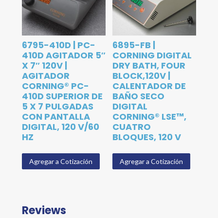
6795-410D | PC-
6895-FB |
410D AGITADOR 5″
CORNING DIGITAL
X 7″ 120V |
DRY BATH, FOUR
AGITADOR
BLOCK,120V |
CORNING® PC-
CALENTADOR DE
410D SUPERIOR DE
BAÑO SECO
5 X 7 PULGADAS
DIGITAL
CON PANTALLA
CORNING® LSE™,
DIGITAL, 120 V/60
CUATRO
HZ
BLOQUES, 120 V
Agregar a Cotización
Agregar a Cotización
Reviews