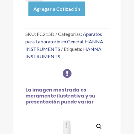
ELECTRODO
Agregar a Cotización
DE
PH
PARA
AGUA
SKU:
FC215D
Categorías:
Aparatos
CON
para Laboratorio en General
,
HANNA
FUERZA
INSTRUMENTS
Etiqueta:
HANNA
IÓNICA
INSTRUMENTS
BAJA
cantidad

La imagen mostrada es
meramente ilustrativa y su
presentación puede variar