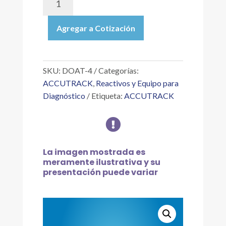
4
|
Agregar a Cotización
NIVEL
4
CONTROLES
TOXICOLÓGICOS
SKU:
DOAT-4
Categorías:
(DROGAS
ACCUTRACK
,
Reactivos y Equipo para
DE
Diagnóstico
Etiqueta:
ACCUTRACK
ABUSO),
6X18ML

cantidad
La imagen mostrada es
meramente ilustrativa y su
presentación puede variar