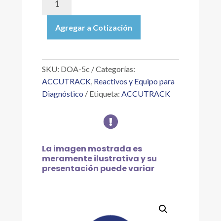
5c
|
Agregar a Cotización
MULTIPLE
DRUG
TEST
(THC,
SKU:
DOA-5c
Categorías:
COC,
ACCUTRACK
,
Reactivos y Equipo para
MAMP,
Diagnóstico
Etiqueta:
ACCUTRACK
PCP,
OPI)

C/25
PRUEBAS.
MULTIPANEL
La imagen mostrada es
(5)
meramente ilustrativa y su
DROGAS
presentación puede variar
DE
ABUSO.
cantidad