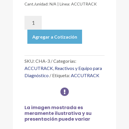
Cant./unidad: N/A | Línea: ACCUTRACK
CHA-
3
|
Agregar a Cotización
CHEM
TRACK®
H
(ASSAYED),
SKU:
CHA-3
Categorías:
LEVEL
ACCUTRACK
,
Reactivos y Equipo para
3MULTI
Diagnóstico
Etiqueta:
ACCUTRACK
ANALITOS
PARA

QUÍMICA
EN
GENERAL
La imagen mostrada es
Y
meramente ilustrativa y su
MONITOREO
presentación puede variar
DE