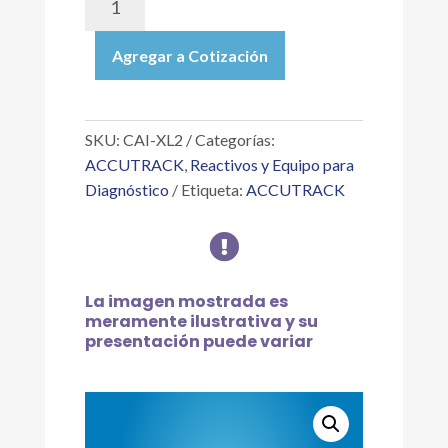
XL2
|
Agregar a Cotización
CARDIOIMMUNE®
XL,
LEVEL
2
SKU:
CAI-XL2
Categorías:
CONTROLES
ACCUTRACK
,
Reactivos y Equipo para
DE
Diagnóstico
Etiqueta:
ACCUTRACK
MARCADORES
CARDÍACOS,

6X3
ML
cantidad
La imagen mostrada es
meramente ilustrativa y su
presentación puede variar