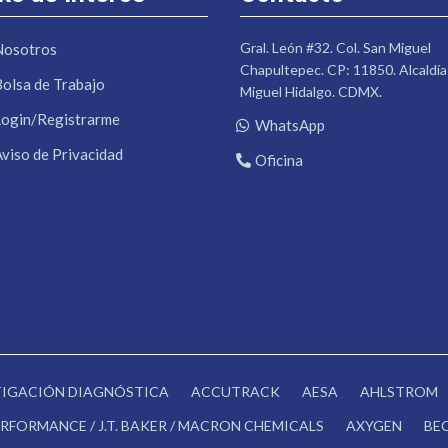
Gral. León #32. Col. San Miguel
Nosotros
Chapultepec. CP: 11850. Alcaldía
Bolsa de Trabajo
Miguel Hidalgo. CDMX.
Login/Registrarme
WhatsApp
Aviso de Privacidad
Oficina
STIGACIÓN DIAGNÓSTICA
ACCUTRACK
AESA
AHLSTROM
RFORMANCE / J.T. BAKER / MACRON CHEMICALS
AXYGEN
BE