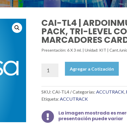
CAI-TL4 | ARDOINM
PACK, TRI-LEVEL C
MARCADORES CARDÍ
Presentación: 6 X 3 ml. | Unidad: KIT | Cant./
CAI-
Agregar a Cotización
TL4
|
ARDOINMUNE,
SKU:
CAI-TL4
Categorías:
ACCUTRACK
,
TL-
MULTI-
Etiqueta:
ACCUTRACK
PACK,
TRI-
La imagen mostrada es mera

LEVEL
presentación puede variar
CONTROLES