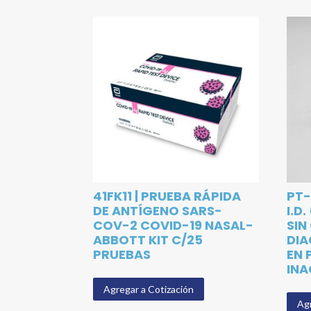
41FK11 | PRUEBA RÁPIDA
PT-
DE ANTÍGENO SARS-
I.D
COV-2 COVID-19 NASAL-
SIN
ABBOTT KIT C/25
DIA
PRUEBAS
EN 
INA
Agregar a Cotización
Agr