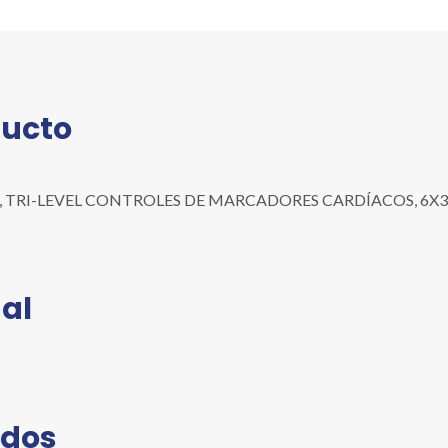
DE
MARCADORES
CARDÍACOS,
6X3
ML
ducto
cantidad
RI-LEVEL CONTROLES DE MARCADORES CARDÍACOS, 6X3 ML | Pr
al
ados