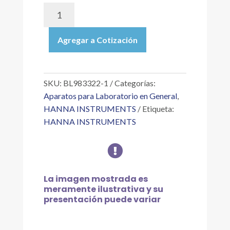
BL983322-
1
|
Agregar a Cotización
MINI
CONTROLADOR
DE
CONDUCTIVIDAD,
SKU:
BL983322-1
Categorías:
INTERVALO:
Aparatos para Laboratorio en General
,
0
HANNA INSTRUMENTS
Etiqueta:
A
HANNA INSTRUMENTS
19.99
µS/CM,

115V/230
cantidad
La imagen mostrada es
meramente ilustrativa y su
presentación puede variar