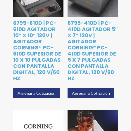
6795-610D | PC-
6795-410D | PC-
610D AGITADOR
410D AGITADOR 5″
10″ X 10″ 120V |
X 7″ 120V |
AGITADOR
AGITADOR
CORNING® PC-
CORNING® PC-
610D SUPERIOR DE
410D SUPERIOR DE
10 X 10 PULGADAS
5 X 7 PULGADAS
CON PANTALLA
CON PANTALLA
DIGITAL, 120 V/60
DIGITAL, 120 V/60
HZ
HZ
Agregar a Cotización
Agregar a Cotización