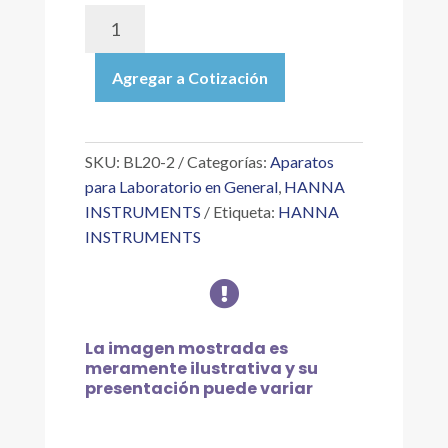
BL20-
2
|
Agregar a Cotización
BOMBA
DOSIFICADORA
BLACKSTONE,
18.3
SKU:
BL20-2
Categorías:
Aparatos
LPH
para Laboratorio en General
,
HANNA
(4.8
INSTRUMENTS
Etiqueta:
HANNA
GPH)
INSTRUMENTS
@
0.5

BAR
(7.4
PSI),
La imagen mostrada es
220V
meramente ilustrativa y su
cantidad
presentación puede variar