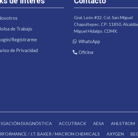
ks de Interés
Contacto
Gral. León #32. Col. San Miguel
Nosotros
Chapultepec. CP: 11850. Alcaldía
Bolsa de Trabajo
Miguel Hidalgo. CDMX.
Login/Registrarme
WhatsApp
Aviso de Privacidad
Oficina
STIGACIÓN DIAGNÓSTICA
ACCUTRACK
AESA
AHLSTROM
RFORMANCE / J.T. BAKER / MACRON CHEMICALS
AXYGEN
BE