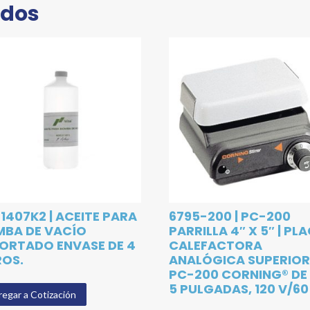
ados
1407K2 | ACEITE PARA
6795-200 | PC-200
BA DE VACÍO
PARRILLA 4″ X 5″ | PL
ORTADO ENVASE DE 4
CALEFACTORA
ROS.
ANALÓGICA SUPERIO
PC-200 CORNING® DE 
5 PULGADAS, 120 V/60
egar a Cotización