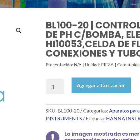
BL100-20 | CONTRO
DE PH C/BOMBA, E
HI10053,CELDA DE F
CONEXIONES Y TUB
Presentación: N/A | Unidad: PIEZA | Cant./un
BL100-
Agregar a Cotización
20
|
CONTROLADOR
SKU:
BL100-20
Categorías:
Aparatos para
POOL
LINE
INSTRUMENTS
Etiqueta:
HANNA INST
DE
PH
La imagen mostrada es mera

C/BOMBA,