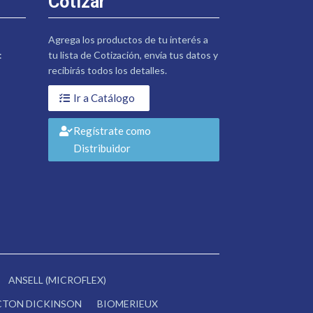
Cotizar
Agrega los productos de tu interés a
:
tu lista de Cotización, envía tus datos y
recibirás todos los detalles.
Ir a Catálogo
Regístrate como
Distribuidor
ANSELL (MICROFLEX)
CTON DICKINSON
BIOMERIEUX