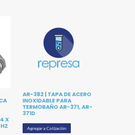
AR-382 | TAPA DE ACERO
ACA
INOXIDABLE PARA
TERMOBAÑO AR-371, AR-
R
371D
4 X
 HZ
Agregar a Cotización