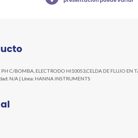
presentación puede variar
ELECTRODO
HI10053,CELDA
DE
FLUJO
EN
TABLERO,
ducto
CONEXIONES
Y
TUBOS
cantidad
 PH C/BOMBA, ELECTRODO HI10053,CELDA DE FLUJO EN T
/unidad: N/A | Línea: HANNA INSTRUMENTS
al