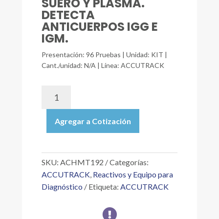
SUERO Y PLASMA.
DETECTA
ANTICUERPOS IGG E
IGM.
Presentación: 96 Pruebas | Unidad: KIT |
Cant./unidad: N/A | Línea: ACCUTRACK
ACHMT192
|
CHAGASTEST
Agregar a Cotización
ELISA
LISADO96
PRUEBAS;
PRUEBA
SKU:
ACHMT192
Categorías:
DE
ACCUTRACK
,
Reactivos y Equipo para
MICROELISA
Diagnóstico
Etiqueta:
ACCUTRACK
PARA
LA

DETERMINACIÓN