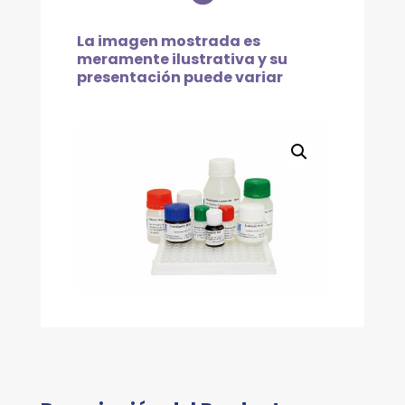
DE
ANTICUERPOS
La imagen mostrada es
CONTRA
meramente ilustrativa y su
TRYPANOSOMA
presentación puede variar
CRUZI,
EN
MUESTRAS
DE
SUERO
Y
PLASMA.
DETECTA
ANTICUERPOS
IGG
E
IGM.
cantidad