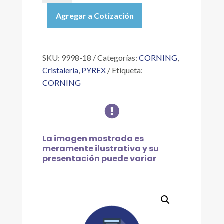
|
Agregar a Cotización
TAPÓN
ROSCADO
FENÓLICO
CON
SKU:
9998-18
Categorías:
CORNING
,
REVESTIMIENTO
Cristalería
,
PYREX
Etiqueta:
DE
CORNING
PTFE,
GPI

18-
415
cantidad
La imagen mostrada es
meramente ilustrativa y su
presentación puede variar