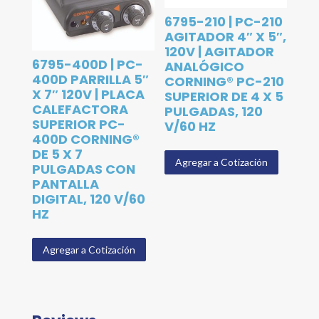
6795-210 | PC-210
AGITADOR 4″ X 5″,
120V | AGITADOR
6795-400D | PC-
ANALÓGICO
400D PARRILLA 5″
CORNING® PC-210
X 7″ 120V | PLACA
SUPERIOR DE 4 X 5
CALEFACTORA
PULGADAS, 120
SUPERIOR PC-
V/60 HZ
400D CORNING®
DE 5 X 7
Agregar a Cotización
PULGADAS CON
PANTALLA
DIGITAL, 120 V/60
HZ
Agregar a Cotización