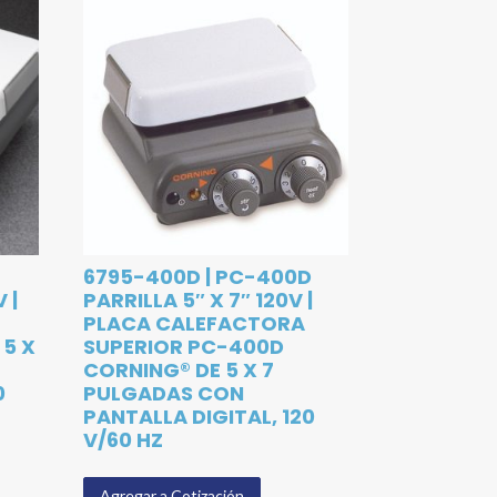
6795-400D | PC-400D
 |
PARRILLA 5″ X 7″ 120V |
PLACA CALEFACTORA
 5 X
SUPERIOR PC-400D
CORNING® DE 5 X 7
0
PULGADAS CON
PANTALLA DIGITAL, 120
V/60 HZ
Agregar a Cotización