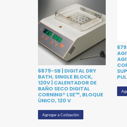
679
AGI
AG
COR
6875-SB | DIGITAL DRY
SUP
BATH, SINGLE BLOCK,
PUL
120V | CALENTADOR DE
BAÑO SECO DIGITAL
Agr
CORNING® LSE™, BLOQUE
ÚNICO, 120 V
Agregar a Cotización