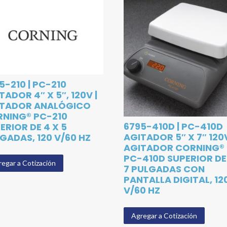
5-210 | PC-210
TADOR 4″ X 5″, 120V |
ITADOR ANALÓGICO
NING® PC-210
6795-410D | PC-410D
ERIOR DE 4 X 5
AGITADOR 5″ X 7″ 120V
GADAS, 120 V/60 HZ
AGITADOR CORNING®
PC-410D SUPERIOR DE
egar a Cotización
7 PULGADAS CON
PANTALLA DIGITAL, 12
V/60 HZ
Agregar a Cotización