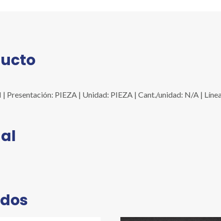
ducto
Presentación: PIEZA | Unidad: PIEZA | Cant./unidad: N/A | Líne
al
ados