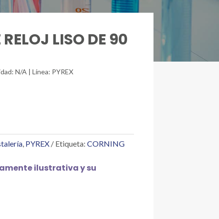
 RELOJ LISO DE 90
idad: N/A | Línea: PYREX
stalería
,
PYREX
Etiqueta:
CORNING
mente ilustrativa y su