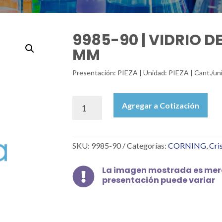
9985-90 | VIDRIO DE
MM
Presentación: PIEZA | Unidad: PIEZA | Cant./un
9985-
Agregar a Cotización
90
|
VIDRIO
SKU:
9985-90
Categorías:
CORNING
,
Cri
DE
RELOJ
LISO
La imagen mostrada es mera

presentación puede variar
DE
90
MM
cantidad