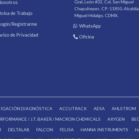
Gral. León #32. Col. San Miguel
Nosotros
Chapultepec. CP: 11850. Alcaldía
Bolsa de Trabajo
Miguel Hidalgo. CDMX.
Login/Registrarme
WhatsApp
Aviso de Privacidad
Oficina
STIGACIÓN DIAGNÓSTICA
ACCUTRACK
AESA
AHLSTROM
RFORMANCE / J.T. BAKER / MACRON CHEMICALS
AXYGEN
BE
R
DELTALAB
FALCON
FELISA
HANNA INSTRUMENTS
H