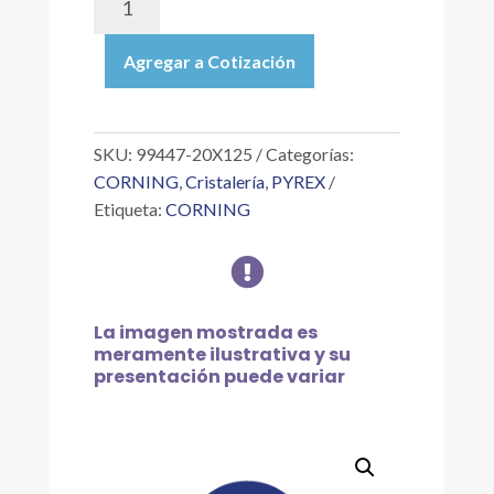
20X125
|
Agregar a Cotización
TUBO
DE
CULTIVO
CON
SKU:
99447-20X125
Categorías:
ROSCA,
CORNING
,
Cristalería
,
PYREX
CON
Etiqueta:
CORNING
MARCA,
SIN

TAPA
DE
20X125
La imagen mostrada es
MM
meramente ilustrativa y su
cantidad
presentación puede variar