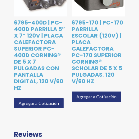
6795-400D | PC-
6795-170 | PC-170
400D PARRILLA 5″
PARRILLA
X 7″ 120V | PLACA
ESCOLAR (120V) |
CALEFACTORA
PLACA
SUPERIOR PC-
CALEFACTORA
400D CORNING®
PC-170 SUPERIOR
DE 5 X 7
CORNING®
PULGADAS CON
SCHOLAR DE 5 X 5
PANTALLA
PULGADAS, 120
DIGITAL, 120 V/60
V/60 HZ
HZ
Agregar a Cotización
Agregar a Cotización
Reviews