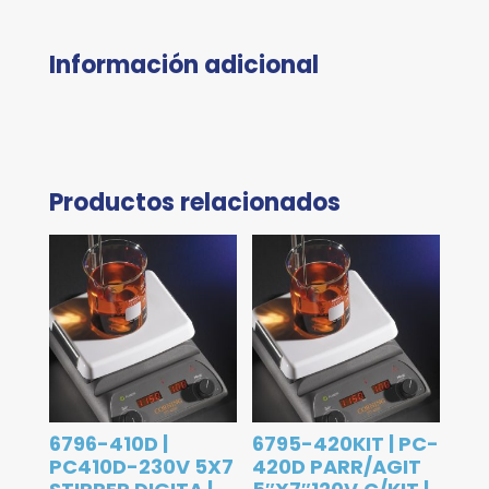
Información adicional
Productos relacionados
6796-410D |
6795-420KIT | PC-
PC410D-230V 5X7
420D PARR/AGIT