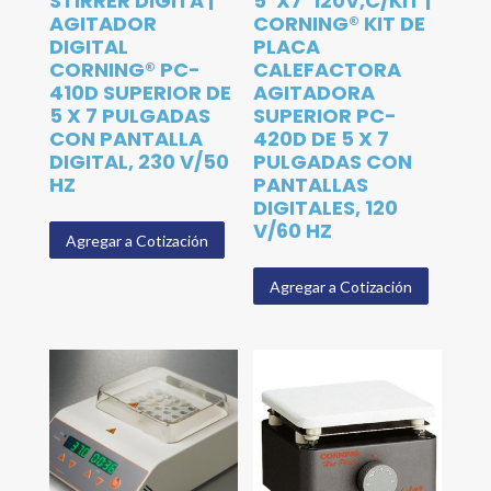
STIRRER DIGITA |
5″X7″120V,C/KIT |
AGITADOR
CORNING® KIT DE
DIGITAL
PLACA
CORNING® PC-
CALEFACTORA
410D SUPERIOR DE
AGITADORA
5 X 7 PULGADAS
SUPERIOR PC-
CON PANTALLA
420D DE 5 X 7
DIGITAL, 230 V/50
PULGADAS CON
HZ
PANTALLAS
DIGITALES, 120
V/60 HZ
Agregar a Cotización
Agregar a Cotización