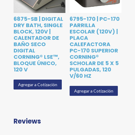
6875-SB | DIGITAL
6795-170 | PC-170
DRY BATH, SINGLE
PARRILLA
BLOCK, 120V |
ESCOLAR (120V) |
CALENTADOR DE
PLACA
BAÑO SECO
CALEFACTORA
DIGITAL
PC-170 SUPERIOR
CORNING® LSE™,
CORNING®
BLOQUE ÚNICO,
SCHOLAR DE 5 X 5
120 V
PULGADAS, 120
V/60 HZ
Agregar a Cotización
Agregar a Cotización
Reviews