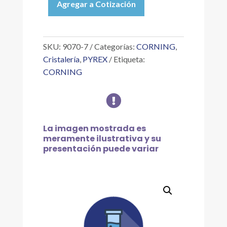
Agregar a Cotización
TUBO
DE
SUMINISTRO
DE
SKU:
9070-7
Categorías:
CORNING
,
GAS
Cristalería
,
PYREX
Etiqueta:
CAPILAR
CORNING
7/10M
cantidad

La imagen mostrada es
meramente ilustrativa y su
presentación puede variar