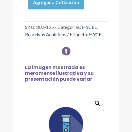
Agregar a Cotización
AZUL
NILO
A
SOL.
SKU:
802-125
Categorías:
HYCEL
,
SATURADA
Reactivos Analíticos
Etiqueta:
HYCEL
ACUOSA,
125

ML
cantidad
La imagen mostrada es
meramente ilustrativa y su
presentación puede variar