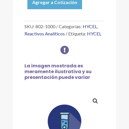
Agregar a Cotización
AZUL
NILO
A
SOL.
SKU:
802-1000
Categorías:
HYCEL
,
SATURADA
Reactivos Analíticos
Etiqueta:
HYCEL
ACUOSA,
1

L
cantidad
La imagen mostrada es
meramente ilustrativa y su
presentación puede variar