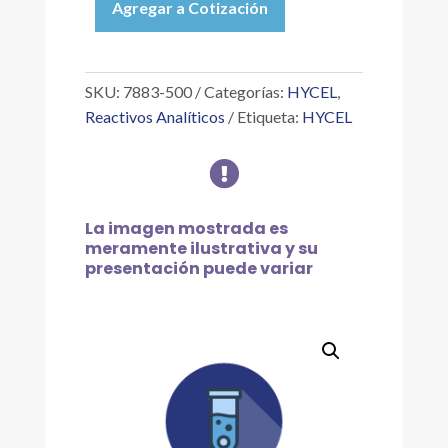
Agregar a Cotización
ÁCIDO
CRÓMICO
10
%
SKU:
7883-500
Categorías:
HYCEL
,
P/V
Reactivos Analíticos
Etiqueta:
HYCEL
500
ML

cantidad
La imagen mostrada es
meramente ilustrativa y su
presentación puede variar