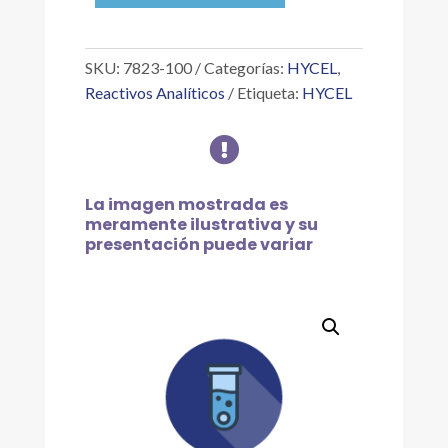
0.1
%
1000
SKU:
7823-100
Categorías:
HYCEL
,
PPM
Reactivos Analíticos
Etiqueta:
HYCEL
V,
100

ML
cantidad
La imagen mostrada es
meramente ilustrativa y su
presentación puede variar