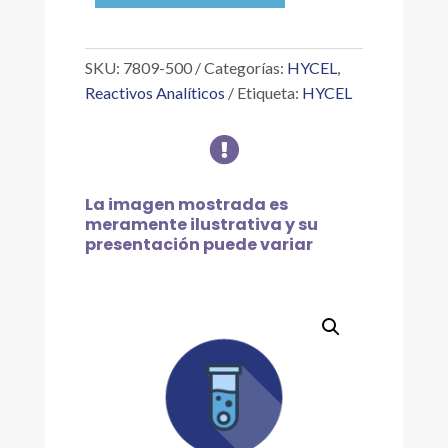
0.1
%
1000
SKU:
7809-500
Categorías:
HYCEL
,
PPM
Reactivos Analíticos
Etiqueta:
HYCEL
LI,
500

ML
cantidad
La imagen mostrada es
meramente ilustrativa y su
presentación puede variar