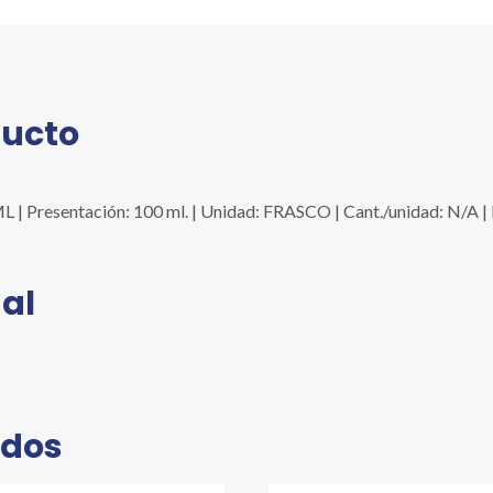
cantidad
ducto
| Presentación: 100 ml. | Unidad: FRASCO | Cant./unidad: N/A |
al
ados