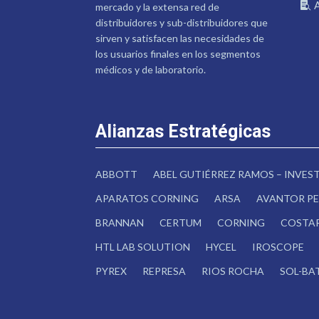
mercado y la extensa red de
distribuidores y sub-distribuidores que
sirven y satisfacen las necesidades de
los usuarios finales en los segmentos
médicos y de laboratorio.
Alianzas Estratégicas
ABBOTT
ABEL GUTIÉRREZ RAMOS – INVE
APARATOS CORNING
ARSA
AVANTOR PE
BRANNAN
CERTUM
CORNING
COSTA
HTL LAB SOLUTION
HYCEL
IROSCOPE
PYREX
REPRESA
RIOS ROCHA
SOL-BA