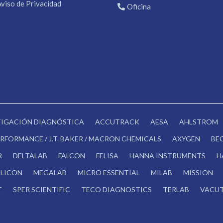
Aviso de Privacidad
Oficina
STIGACIÓN DIAGNÓSTICA
ACCUTRACK
AESA
AHLSTROM
RFORMANCE / J.T. BAKER / MACRON CHEMICALS
AXYGEN
BE
R
DELTALAB
FALCON
FELISA
HANNA INSTRUMENTS
H
LICON
MEGALAB
MICRO ESSENTIAL
MILAB
MISSION
T
SPER SCIENTIFIC
TECO DIAGNOSTICS
TERLAB
VACUT