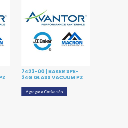
7423-00 | BAKER SPE-
PZ
24G GLASS VACUUM PZ
Agregar a Cotización