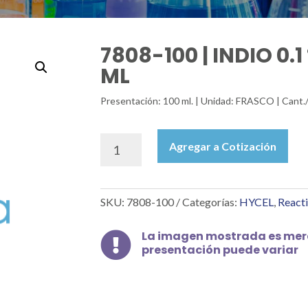
7808-100 | INDIO 0.1
ML
Presentación: 100 ml. | Unidad: FRASCO | Cant.
7808-
Agregar a Cotización
100
|
INDIO
SKU:
7808-100
Categorías:
HYCEL
,
Reacti
0.1
%
1000
La imagen mostrada es mera

presentación puede variar
PPM
IN,
100
ML