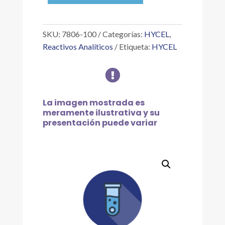
0.1
%
1000
SKU:
7806-100
Categorías:
HYCEL
,
PPM
Reactivos Analíticos
Etiqueta:
HYCEL
AU,
100

ML
cantidad
La imagen mostrada es
meramente ilustrativa y su
presentación puede variar