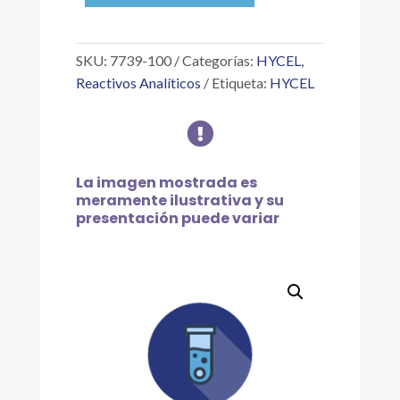
0.1
%
1000
SKU:
7739-100
Categorías:
HYCEL
,
PPM
Reactivos Analíticos
Etiqueta:
HYCEL
NI
,

100
ML
cantidad
La imagen mostrada es
meramente ilustrativa y su
presentación puede variar